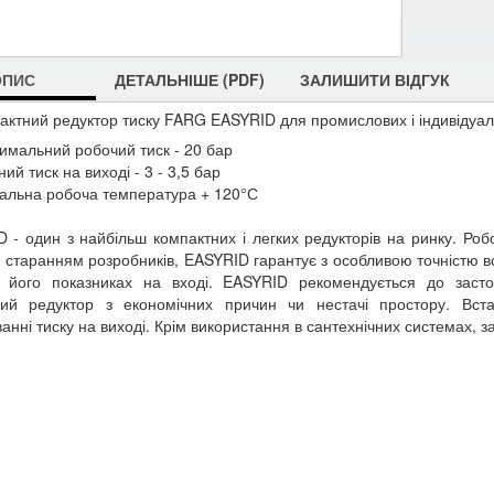
ОПИС
ДЕТАЛЬНІШЕ (PDF)
ЗАЛИШИТИ ВІДГУК
актний редуктор тиску FARG EASYRID для промислових і індивідуал
имальний робочий тиск - 20 бар
ий тиск на виході - 3 - 3,5 бар
альна робоча температура + 120°С
 - один з найбільш компактних і легких редукторів на ринку. Роб
 старанням розробників, EASYRID гарантує з особливою точністю вс
х його показниках на вході. EASYRID рекомендується до засто
ний редуктор з економічних причин чи нестачі простору. Вста
анні тиску на виході. Крім використання в сантехнічних системах, з