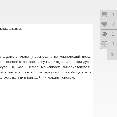
Коши
0
Відк
0
ьних систем.
Пере
1
Порі
0
ота даного клапану заснована на компенсації тиску.
тановлені значення тиску на виході, навіть при дуже
сування, коли немає можливості використовувати
новлюється також при відсутності необхідності в
астосується для іригаційних машин і систем.