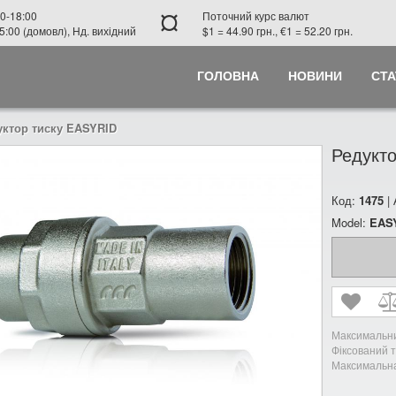
¤
0-18:00
Поточний курс валют
5:00 (домовл), Нд. вихідний
$1 = 44.90 грн., €1 = 52.20 грн.
ГОЛОВНА
НОВИНИ
СТА
ктор тиску EASYRID
Редукт
Код:
1475
|
Model:
EAS
Максимальни
Фіксований ти
Максимальна