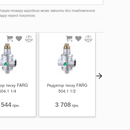
ктацію товару виробник може змінити без повідомлення.
ару перед покупкою.
тор тиску FARG
Редуктор тиску FARG
Редуктор ти
504.1 1/4
504.1 1/2
504.
 544
3 708
5 68
грн.
грн.