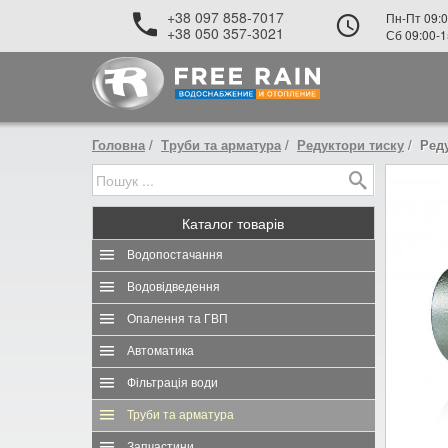
+38 097 858-7017
Пн-Пт 09:0
+38 050 357-3021
Сб 09:00-1
Головна
Труби та арматура
Редуктори тиску
Реду
Каталог
товарів
Водопостачання
Водовідведення
Опалення та ГВП
Автоматика
Фільтрація води
Труби та арматура
Запчастини