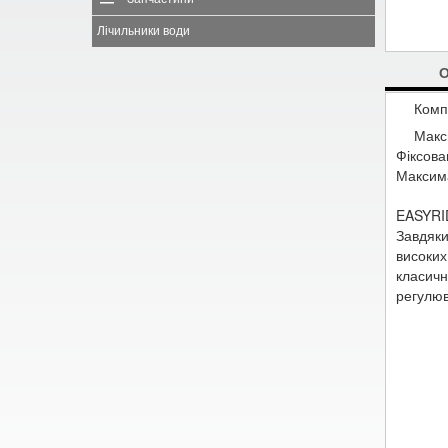
Лічильники води
Комп
Макс
Фіксован
Максим
EASYRID
Завдяки
високи
класич
регулюв