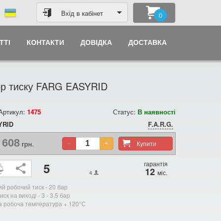
Вхід в кабінет
0
ТТІ
КОНТАКТИ
ДОВІДКА
ДОСТАВКА
ор тиску FARG EASYRID
 Артикул:
1475
Статус:
В наявності
YRID
F.A.R.G.
608
грн.
Купити
-
+
гарантія
5
12
міс.
4
й робочий тиск - 20 бар
ск на виході - 3 - 3,5 бар
 робоча температура + 120°С