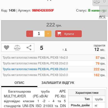
Порі
0
Код:
1436
| Артикул:
9MN04263050F
Статус:
В наявності
APE
222
грн.
Купити
-
+
гарантія
5
12
міс.
1
57
Труба металопластикова PEXB/AL/PEXB 16х2.0
грн.
79
Труба металопластикова PEXB/AL/PEXB 20х2.0
грн.
222
Труба металопластикова PEXB/AL/PEXB 26х3.0
грн.
162
Труба металопластикова PEXB/AL/PEXB 32х3.0
грн.
ОПИС
ЗАЛИШИТИ ВІДГУК
Багатошарова труба APE
Характеристики
MULTYLAYER (PE-xB/Al/ PE-Xb)
Тип
труба
відповідає класам 1 -2 - 4 та 5
Різьба, дюйм
стандартів UNI-EN ISO 21003 та DIN
ні