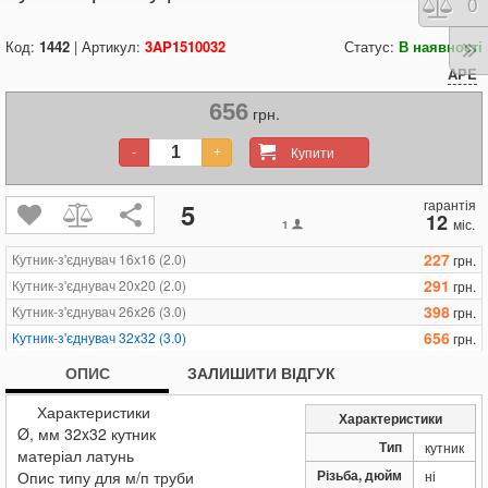
Порі
0
Код:
1442
| Артикул:
3AP1510032
Статус:
В наявності
APE
656
грн.
Купити
-
+
гарантія
5
12
міс.
1
227
Кутник-з'єднувач 16х16 (2.0)
грн.
291
Кутник-з'єднувач 20x20 (2.0)
грн.
398
Кутник-з'єднувач 26x26 (3.0)
грн.
656
Кутник-з'єднувач 32x32 (3.0)
грн.
ОПИС
ЗАЛИШИТИ ВІДГУК
Характеристики
Характеристики
Ø, мм 32x32 кутник
Тип
кутник
матеріал латунь
Різьба, дюйм
Опис типу для м/п труби
ні