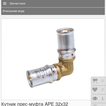
Запчастини
Лічильники води
Коши
0
Відк
0
Пере
1
Кутник прес-муфта APE 32x32