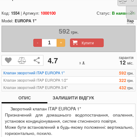
Порі
0
Код:
1554
| Артикул:
1000100
Статус:
В наявності
Model:
EUROPA 1"
Itap
592
грн.
Купити
-
+
гарантія
4.7
12
міс.
3
592
Клапан зворотний ITAP EUROPA 1"
грн.
322
Клапан зворотний ITAP EUROPA 1/2"
грн.
432
Клапан зворотний ITAP EUROPA 3/4"
грн.
ОПИС
ЗАЛИШИТИ ВІДГУК
Зворотний клапан ITAP EUROPA 1"
Призначений для домашнього водопостачання, опалення,
установок кондиціонування, систем стисненого повітря.
Може бути встановлений в будь-якому положенні: вертикально,
горизонтально, похило.