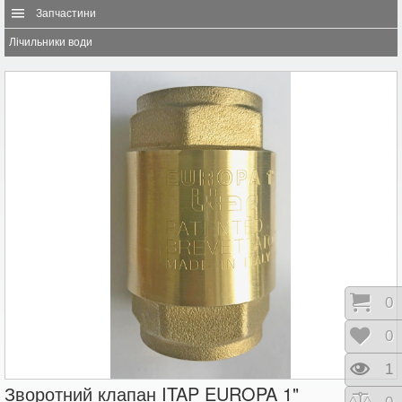
Запчастини
Лічильники води
Коши
0
Відк
0
Пере
1
Зворотний клапан ITAP EUROPA 1"