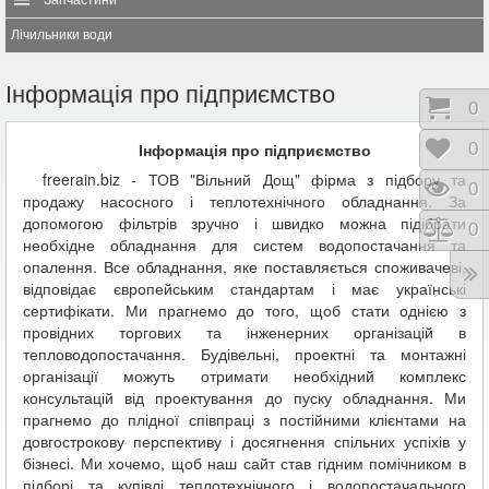
Запчастини
Лічильники води
Інформація про підприємство
Коши
0
Відк
0
Інформація про підприємство
freerain.biz - ТОВ "Вільний Дощ" фірма з підбору та
Пере
0
продажу насосного і теплотехнічного обладнання. За
допомогою фільтрів зручно і швидко можна підібрати
Порі
0
необхідне обладнання для систем водопостачання та
опалення. Все обладнання, яке поставляється споживачеві,
відповідає європейським стандартам і має українські
сертифікати. Ми прагнемо до того, щоб стати однією з
провідних торгових та інженерних організацій в
тепловодопостачання. Будівельні, проектні та монтажні
організації можуть отримати необхідний комплекс
консультацій від проектування до пуску обладнання. Ми
прагнемо до плідної співпраці з постійними клієнтами на
довгострокову перспективу і досягнення спільних успіхів у
бізнесі. Ми хочемо, щоб наш сайт став гідним помічником в
підборі та купівлі теплотехнічного і водопостачального