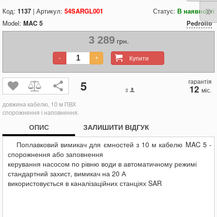
Код:
1137
| Артикул:
54SARGL001
Статус:
В наявності
Model:
MAC 5
Pedrollo
3 289
грн.
Купити
-
+
гарантія
5
12
міс.
2
довжина кабелю, 10 м ПВХ
спорожнення і наповнення.
ОПИС
ЗАЛИШИТИ ВІДГУК
Поплавковий вимикач для ємностей з 10 м кабелю MAC 5 -
спорожнення або заповнення
керування насосом по рівню води в автоматичному режимі
стандартний захист, вимикач на 20 А
використовується в каналізаційних станціях SAR