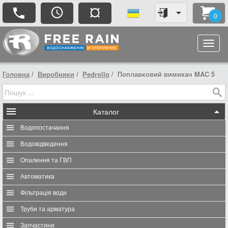
¤
0
Головна
Виробники
Pedrollo
Поплавковий вимикач MAC 5
Каталог
Водопостачання
Водовідведення
Опалення та ГВП
Автоматика
Фільтрація води
Труби та арматура
Запчастини