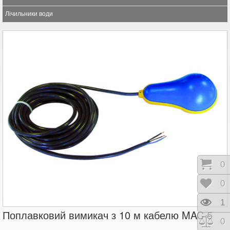
Лічильники води
Коши
0
Відк
0
Пере
1
Поплавковий вимикач з 10 м кабелю MAC 5
Порі
0