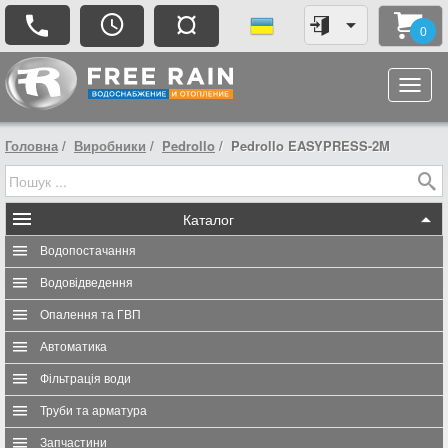
¤
0
Головна
Виробники
Pedrollo
Pedrollo EASYPRESS-2M
Каталог
Водопостачання
Водовідведення
Опалення та ГВП
Автоматика
Фільтрація води
Труби та арматура
Запчастини