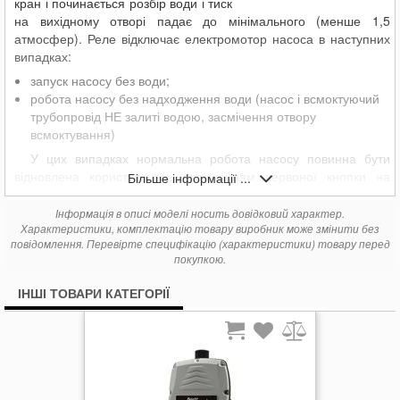
кран і починається розбір води і тиск
на вихідному отворі падає до мінімального (менше 1,5
атмосфер). Реле відключає електромотор насоса в наступних
випадках:
запуск насосу без води;
робота насосу без надходження води (насос і всмоктуючий
трубопровід НЕ залиті водою, засмічення отвору
всмоктування)
У цих випадках нормальна робота насосу повинна бути
відновлена користувачем натисканням червоної кнопки на
Більше інформації ...
реле
Інформація в описі моделі носить довідковий характер.
при припиненні розбору води (всі крани закриті) реле
Характеристики, комплектацію товару виробник може змінити без
EASYPRESS відключить електронасос після того, як
повідомлення. Перевірте специфікацію (характеристики) товару перед
електронасос створить максимальний тиск і через реле
покупкою.
EASYPRESS припиняє потік води (мінімально що відзначається
потік -1-2 л/хв).
ІНШІ ТОВАРИ КАТЕГОРІЇ