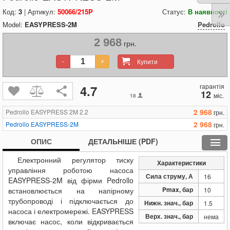
Код:
3
| Артикул:
50066/215P
Статус:
В наявності
Model:
EASYPRESS-2M
Pedrollo
2 968
грн.
Купити
-
+
гарантія
4.7
12
міс.
18
2 968
Pedrollo EASYPRESS 2M 2.2
грн.
2 968
Pedrollo EASYPRESS-2M
грн.
ОПИС
ДЕТАЛЬНІШЕ (PDF)
Електронний регулятор тиску
Характеристики
управління роботою насоса
Сила струму, А
16
EASYPRESS-2M від фірми Pedrollo
Pmax, бар
встановлюється на напірному
10
трубопроводі і підключається до
Нижн. знач., бар
1.5
насоса і електромережі. EASYPRESS
Верх. знач., бар
нема
включає насос, коли відкривається