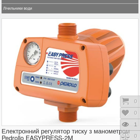
Лічильники води
Коши
0
Відк
0
Пере
1
Електронний регулятор тиску з манометром
Порі
0
Pedrollo EASYPRESS-2M