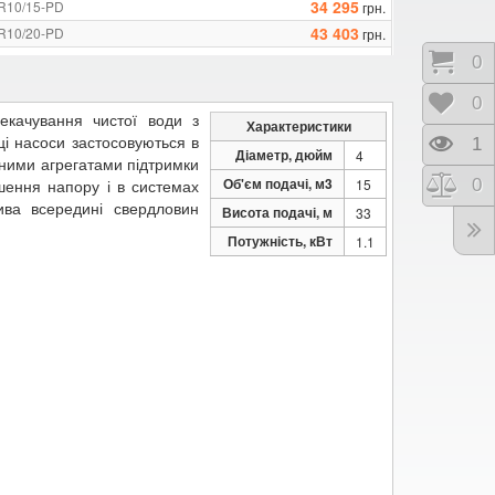
34 295
SR10/15-PD
грн.
43 403
SR10/20-PD
грн.
53 768
SR10/26-PD
грн.
Коши
0
64 552
SR10/35-PD
грн.
Відк
0
екачування чистої води з
Характеристики
 ці насоси застосовуються в
Пере
1
Діаметр, дюйм
4
чними агрегатами підтримки
Об'єм подачі, м3
Порі
0
ьшення напору і в системах
15
ива всередині свердловин
Висота подачі, м
33
Потужність, кВт
1.1