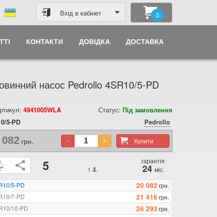
Вхід в кабінет
0
ТТІ
КОНТАКТИ
ДОВІДКА
ДОСТАВКА
винний насос Pedrollo 4SR10/5-PD
ртикул:
4941005WLA
Статус:
Під замовлення
0/5-PD
Pedrollo
 082
грн.
Купити
-
+
гарантія
5
24
міс.
1
20 082
SR10/5-PD
грн.
21 416
SR10/7-PD
грн.
26 293
SR10/10-PD
грн.