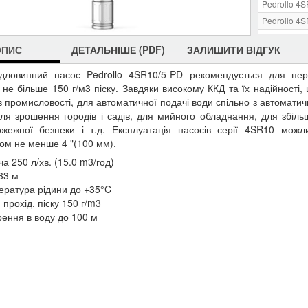
Pedrollo 4
Pedrollo 4
Pedrollo 4
ОПИС
ДЕТАЛЬНІШЕ (PDF)
ЗАЛИШИТИ ВІДГУК
Pedrollo 4
дловинний насос Pedrollo 4SR10/5-PD рекомендується для пер
 не більше 150 г/м3 піску. Завдяки високому ККД та їх надійності,
 в промисловості, для автоматичної подачі води спільно з автомати
для зрошення городів і садів, для мийного обладнання, для збіл
ожежної безпеки і т.д. Експлуатація насосів серії 4SR10 можл
ом не менше 4 "(100 мм).
а 250 л/хв. (15.0 m3/год)
33 м
ература рідини до +35°C
 прохід. піску 150 г/m3
рення в воду до 100 м