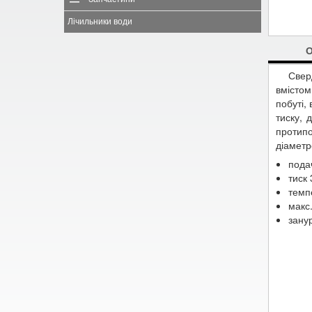
Лічильники води
Свер
вмістом
побуті,
тиску, 
протип
діаметр
подач
тиск
темп
макс.
зану