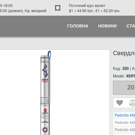
¤
0-18:00
Поточний курс валют
5:00 (домовл), Нд. вихідний
$1 = 44.90 грн., €1 = 52.20 грн.
ГОЛОВНА
НОВИНИ
СТА
Свердло
Код:
250
| А
Model:
4SR1
20
Pedrollo 4
Pedrollo 4
Pedrollo 4