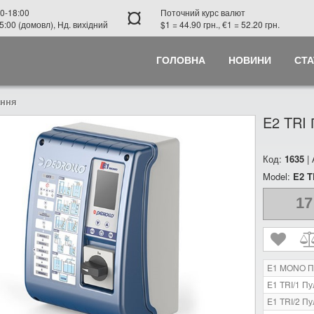
¤
0-18:00
Поточний курс валют
5:00 (домовл), Нд. вихідний
$1 = 44.90 грн., €1 = 52.20 грн.
ГОЛОВНА
НОВИНИ
СТА
ання
E2 TRI 
Код:
1635
|
Model:
E2 T
17
E1 MONO Пу
E1 TRI/1 Пу
E1 TRI/2 Пу