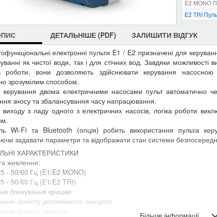
E2 MONO Пу
E2 TRI Пул
ОПИС
ДЕТАЛЬНІШЕ (PDF)
ЗАЛИШИТИ ВІДГУК
тофункціональні електронні пульти E1 / E2 призначені для керува
уванні як чистої води, так і для стічних вод. Завдяки можливості 
в роботи, вони дозволяють здійснювати керування насосною
вно зрозумілим способом.
і керування двома електричними насосами пульт автоматично че
ня зносу та збалансування часу напрацювання.
і виходу з ладу одного з електричних насосів, логіка роботи вик
им.
ль Wi-Fi та Bluetooth (опція) робить використання пульта кер
ючи задавати параметри та відображати стан системи безпосеред
ЛЬНІ ХАРАКТЕРИСТИКИ
га живлення:
5 - 50/60 Гц (E1/E2 MONO)
5 - 50/60 Гц (E1/E2 TRI)
ьне блокування кришки
іжник захисту допоміжного ланцюга
іжник захисту двигуна
Більше інформації ...