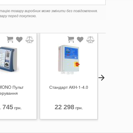
ктацію товару виробник може змінити без повідомлення.
ару перед покупкою.
MONO Пульт
Стандарт АКН-1-4.0
E1 TRI/1 Пуль
ерування
мом, поплавком або датчиками рівня.
1 745
22 298
15 42
грн.
грн.
льт керування E2)