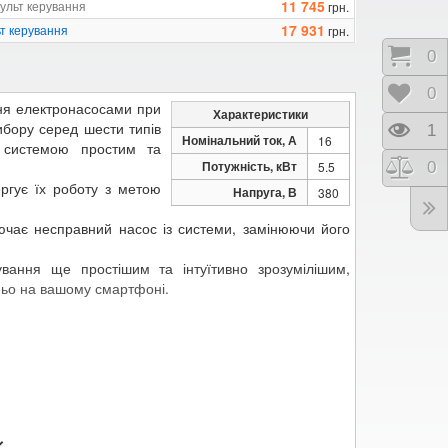
11 745
льт керування
грн.
17 931
ьт керування
грн.
Коши
0
Відк
0
ння електронасосами при
Характеристики
вибору серед шести типів
Пере
1
Номінальний ток, А
16
 системою простим та
Потужність, кВт
Порі
0
5.5
ргує їх роботу з метою
Напруга, В
380
лючає несправний насос із системи, замінюючи його
ування ще простішим та інтуїтивно зрозумілішим,
ньо на вашому смартфоні.