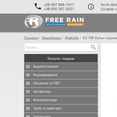
+38 097 858-7017
Пн-Пт 09:0
+38 050 357-3021
Сб 09:00-1
Головна
Виробники
Pedrollo
E2 TRI Пульт керув
Каталог
товарів
Водопостачання
Водовідведення
Опалення та ГВП
Автоматика
Фільтрація води
Труби та арматура
Запчастини