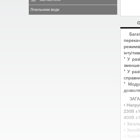
Лічильники води
Бага
перекач
режимі
інтуїти
* У раз
зменшен
* У раз
справн
* Моду
дозволя
ЗАГА
• Напру
230В ±1
400В ±1
• Загал
• Запоб
• Запоб