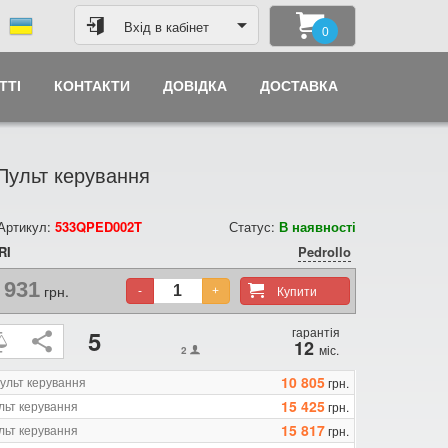
Вхід в кабінет
0
ТТІ
КОНТАКТИ
ДОВІДКА
ДОСТАВКА
Пульт керування
 Артикул:
533QPED002T
Статус:
В наявності
RI
Pedrollo
 931
грн.
Купити
-
+
гарантія
5
12
міс.
2
10 805
льт керування
грн.
15 425
льт керування
грн.
15 817
льт керування
грн.