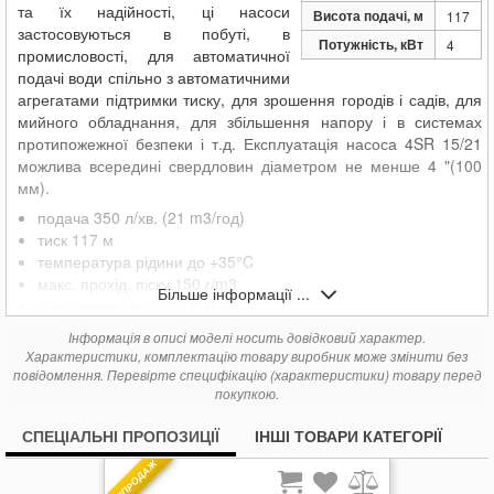
та їх надійності, ці насоси
Висота подачі, м
117
застосовуються в побуті, в
Потужність, кВт
4
промисловості, для автоматичної
подачі води спільно з автоматичними
агрегатами підтримки тиску, для зрошення городів і садів, для
мийного обладнання, для збільшення напору і в системах
протипожежної безпеки і т.д. Експлуатація насоса 4SR 15/21
можлива всередині свердловин діаметром не менше 4 "(100
мм).
подача 350 л/хв. (21 m3/год)
тиск 117 м
температура рідини до +35°C
макс. прохід. піску 150 г/m3
Більше інформації ...
занурення в воду до 200 м
Інформація в описі моделі носить довідковий характер.
Характеристики, комплектацію товару виробник може змінити без
повідомлення. Перевірте специфікацію (характеристики) товару перед
покупкою.
СПЕЦІАЛЬНІ ПРОПОЗИЦІЇ
ІНШІ ТОВАРИ КАТЕГОРІЇ
РОЗПРОДАЖ