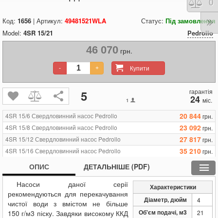
Порі
0
Код:
1656
| Артикул:
49481521WLA
Статус:
Під замовлення
Model:
4SR 15/21
Pedrollo
46 070
грн.
Купити
-
+
гарантія
5
24
міс.
1
20 844
4SR 15/6 Свердловинний насос Pedrollo
грн.
23 092
4SR 15/8 Свердловинний насос Pedrollo
грн.
27 817
4SR 15/12 Свердловинний насос Pedrollo
грн.
35 210
4SR 15/16 Свердловинний насос Pedrollo
грн.
46 070
4SR 15/21 Свердловинний насос Pedrollo
грн.
ОПИС
ДЕТАЛЬНІШЕ (PDF)
56 054
4SR 15/29 Свердловинний насос Pedrollo
грн.
Насоси даної серії
70 783
4SR 15/39 Свердловинний насос Pedrollo
грн.
Характеристики
рекомендуються для перекачування
Діаметр, дюйм
4
чистої води з вмістом не більше
Об'єм подачі, м3
150 г/м3 піску. Завдяки високому ККД
21