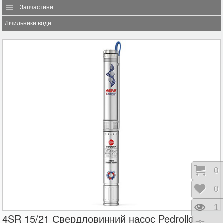
Запчастини
Лічильники води
Коши
0
Відк
0
Пере
1
4SR 15/21 Свердловинний насос Pedrollo