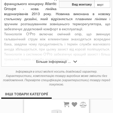
французького концерну Atlantic
Вид монтажу
верт
Groupe - нова лінійка
водонагрівачів 2013 року. Новинка виконана в новому
стильному дизайні, який відрізняється плавними лініями і
зручним розташуванням зовнішнього терморегулятора, що
забезпечує додатковий комфорт в експлуатації.
Технологія O'Pro включає омічний опір, що зменшує
гальванічний струм між елементами знаходяться всередині
бака, завдяки чому продуктивність і термін служби магнієвого
анода збільшується, при цьому захист від корозії поліпшується.
Технологія з системою O'Pro забезпечує кращий захист і більш
тривалий термін служби водонагрівача.
Більше інформації ...
В водонагрівачах TURBO встановлений трубчастий
нагрівальний елемент підвищеної потужності (2500 Вт), що
Інформація в описі моделі носить довідковий характер.
забезпечує прискорений нагрів води.
Характеристики, комплектацію товару виробник може змінити без
повідомлення. Перевірте специфікацію (характеристики) товару перед
Розміри, мм
покупкою.
В х Ш х Г 582х433х451
Гарантія на бак 5 років.
ІНШІ ТОВАРИ КАТЕГОРІЇ
Гарантія на електричну частину 2 роки.