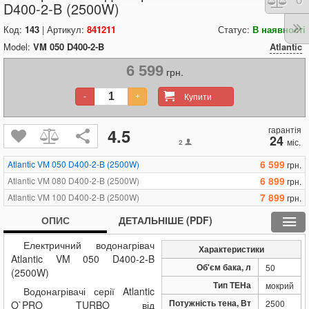
Порі
0
D400-2-B (2500W)
Код:
143
| Артикул:
841211
Статус:
В наявності
Model:
VM 050 D400-2-B
Atlantic
6 599
грн.
Купити
-
+
гарантія
4.5
24
міс.
2
6 599
Atlantic VM 050 D400-2-B (2500W)
грн.
6 899
Atlantic VM 080 D400-2-B (2500W)
грн.
7 899
Atlantic VM 100 D400-2-B (2500W)
грн.
ОПИС
ДЕТАЛЬНІШЕ (PDF)
Електричний водонагрівач
Характеристики
Atlantic VM 050 D400-2-B
Об'єм бака, л
50
(2500W)
Тип ТЕНа
мокрий
Водонагрівачі серії Atlantic
Потужність тена, Вт
2500
O`PRO TURBO від