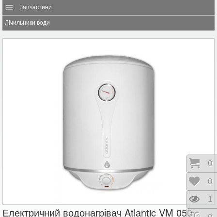
Запчастини
Лічильники води
Коши
0
Відк
0
Пере
1
Електричний водонагрівач Atlantic VM 050