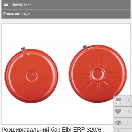
Запчастини
Лічильники води
Коши
0
Відк
0
Пере
1
Розширювальний бак Elbi ERP 320/6