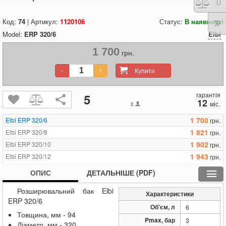
Порі
0
Код:
74
| Артикул:
1120106
Статус:
В наявності
Model:
ERP 320/6
Elbi
1 700
грн.
Купити
-
+
гарантія
5
12
міс.
2
1 700
Elbi ERP 320/6
грн.
1 821
Elbi ERP 320/8
грн.
1 902
Elbi ERP 320/10
грн.
1 943
Elbi ERP 320/12
грн.
2 402
Elbi ERP RET/6
грн.
ОПИС
ДЕТАЛЬНІШЕ (PDF)
Розширювальний бак Elbi
Характеристики
ERP 320/6
Об'єм, л
6
Товщина, мм - 94
Pmax, бар
3
Діаметр, мм - 320