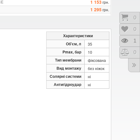
1 153
CE
грн.
1 295
грн.
2 067
35
грн.
Коши
0
2 485
50
грн.
Відк
0
Характеристики
Пере
1
Об'єм, л
35
Pmax, бар
Порі
0
10
Тип мембрани
фіксована
Вид монтажу
без ніжок
Солярні системи
ні
Антигідроудар
ні