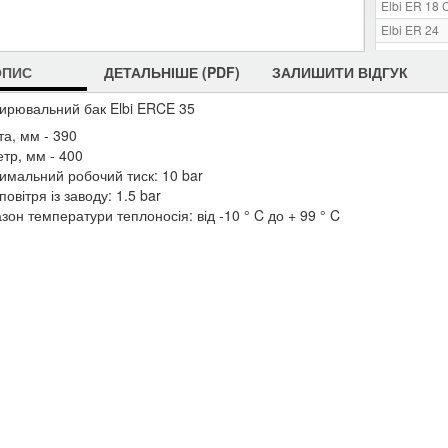
Elbi ER 18 
Elbi ER 24
Elbi ERCE 
ОПИС
ДЕТАЛЬНІШЕ (PDF)
ЗАЛИШИТИ ВІДГУК
Elbi ERCE 
ирювальний бак Elbi ERCE 35
та, мм - 390
тр, мм - 400
имальний робочий тиск: 10 bar
повітря із заводу: 1.5 bar
зон температури теплоносія: від -10 ° C до + 99 ° C