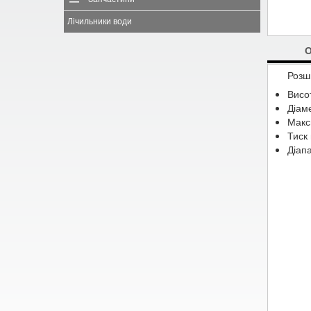
Лічильники води
Розш
Висо
Діаме
Макс
Тиск 
Діапа