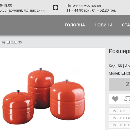
¤
0-18:00
Поточний курс валют
5:00 (домовл), Нд. вихідний
$1 = 44.90 грн., €1 = 52.20 грн.
ГОЛОВНА
НОВИНИ
СТА
lbi ERCE 35
Розшир
Код:
66
| Ар
Model:
ERC
2
Elbi ER 5
Elbi ER 8 C
Elbi ER 12 