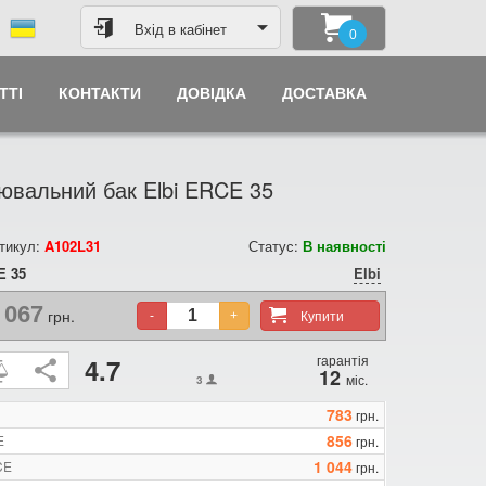
Вхід в кабінет
0
ТТІ
КОНТАКТИ
ДОВІДКА
ДОСТАВКА
ювальний бак Elbi ERCE 35
тикул:
A102L31
Статус:
В наявності
E 35
Elbi
 067
грн.
Купити
-
+
гарантія
4.7
12
міс.
3
783
грн.
856
E
грн.
1 044
CE
грн.