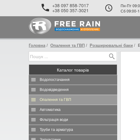
+38 097 858-7017
Пн-Пт 09:0
+38 050 357-3021
Сб 09:00-1
Головна
Опалення та ГВП
Розширювальні баки
E
Каталог
товарів
Водопостачання
Водовідведення
Опалення та ГВП
Автоматика
Фільтрація води
Труби та арматура
Запчастини