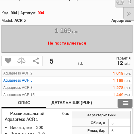
Порі
0
Код:
904
| Артикул:
904
Model:
ACR 5
Aquapress
1 169
грн.
Не поставляється
гарантія
5
12
міс.
1
1 019
Aquapress ACR 2
грн.
1 169
Aquapress ACR 5
грн.
1 278
Aquapress ACR 8
грн.
1 449
Aquapress ACR 15
грн.
1 691
Aquapress ACR 24
ОПИС
ДЕТАЛЬНІШЕ (PDF)
грн.
2 398
Aquapress ACR 33
грн.
Розширювальний бак
Характеристики
Aquapress ACR 5
Об'єм, л
5
Висота, мм - 300
Pmax, бар
6
Діаметр, мм - 155