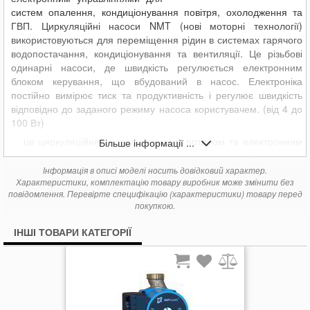
систем опалення, кондиціонування повітря, охолодження та
ГВП. Циркуляційні насоси NMT (нові моторні технології)
використовуються для переміщення рідин в системах гарячого
водопостачання, кондиціонування та вентиляції. Це різьбові
одинарні насоси, де швидкість регулюється електронним
блоком керування, що вбудований в насос. Електроніка
постійно вимірює тиск та продуктивність і регулює швидкість
відповідно до заданого режиму насоса користувачем. (від
4 до
100 Вт)
це циркуляційний насос з мокрим ротором та електронним
Більше інформації ...
управлінням: для всіх систем опалення, кондиціонування,
замкнутих контурів охолодження та промислових систем, які
Інформація в описі моделі носить довідковий характер.
експлуатуються відповідно до VDI 2035.
Характеристики, комплектацію товару виробник може змінити без
повідомлення. Перевірте специфікацію (характеристики) товару перед
Загальні характеристики:
покупкою.
Автоматичне підвищення тиску для задоволення потреб
ІНШІ ТОВАРИ КАТЕГОРІЇ
води
Інверторний двигун для високої ефективності та повного
управління
Кнопка ON / OFF
Безшумне функціонування
Відсутність механічного вимикача потоку (відсутність шуму та