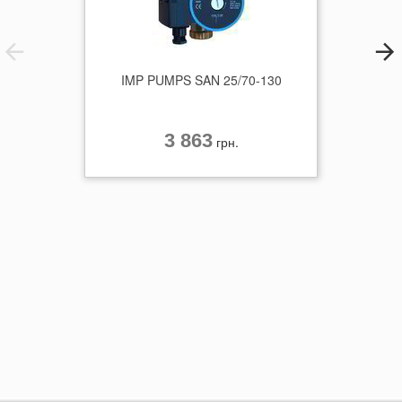
менша ймовірність несправностей)
Керамічний вал і підшипники для більш тривалого терміну
експлуатації
Необов’язковий адаптер для фітингової довжини 200 мм
IMP PUMPS SAN 25/70-130
3 863
грн.