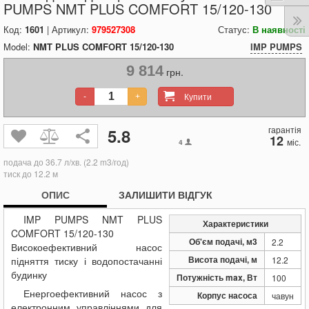
PUMPS NMT PLUS COMFORT 15/120-130
Код:
1601
| Артикул:
979527308
Статус:
В наявності
Model:
NMT PLUS COMFORT 15/120-130
IMP PUMPS
9 814
грн.
Купити
-
+
гарантія
5.8
12
міс.
4
подача до 36.7 л/хв. (2.2 m3/год)
тиск до 12.2 м
ОПИС
ЗАЛИШИТИ ВІДГУК
IMP PUMPS NMT PLUS
Характеристики
COMFORT 15/120-130
Об'єм подачі, м3
2.2
Високоефективний насос
Висота подачі, м
підняття тиску і водопостачанні
12.2
будинку
Потужність max, Вт
100
Енергоефективний насос з
Корпус насоса
чавун
електронним управліннями для