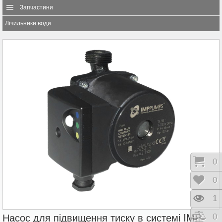
Запчастини
Лічильники води
Коши
0
Відк
0
Пере
1
Насос для підвищення тиску в системі IMP
Порі
0