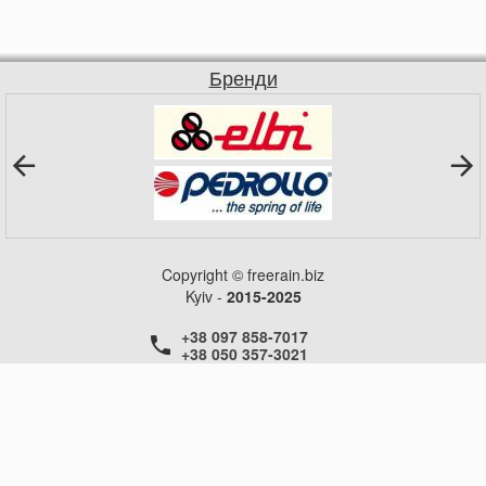
потужність, Вт -500
площа обігріву, м2 - 5
габаритні розміри ШхВхГ, мм -
384х450х78
Бренди
вага, кг - 2,85
живлення - 220 В
гарантія на виріб - 2 роки
управління - механічний термостат
Copyright © freerain.biz
Kyiv -
2015-2025
+38 097 858-7017
+38 050 357-3021
+38 050 357-3021
+38 050 357-3021