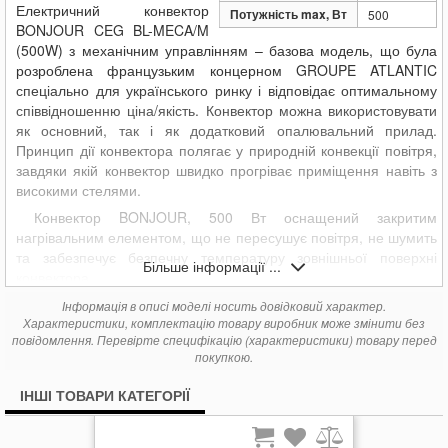
Електричний конвектор
Потужність max, Вт
500
BONJOUR CEG BL-MECA/M
(500W) з механічним управлінням – базова модель, що була
розроблена французьким концерном GROUPE ATLANTIC
спеціально для українського ринку і відповідає оптимальному
співвідношенню ціна/якість. Конвектор можна використовувати
як основний, так і як додатковий опалювальний прилад.
Принцип дії конвектора полягає у природній конвекції повітря,
завдяки якій конвектор швидко прогріває приміщення навіть з
високими стелями.
Конвектор BONJOUR, 500 Вт оснащений закритим
нагрівальним елементом, що не пересушує повітря, не шумить
та забезпечує безпечну температуру зовнішньої поверхні
Більше інформації ...
конвектора.
Класичний дизайн конвектора серії BONJOUR гармонійно
Інформація в описі моделі носить довідковий характер.
впишеться в будь-який інтер’єр, а просте кріплення до стіни за
Характеристики, комплектацію товару виробник може змінити без
повідомлення. Перевірте специфікацію (характеристики) товару перед
допомогою кронштейнів, робить монтаж зручним. Конструкція
покупкою.
решіток, встановлених під кутом, забезпечує рівномірне
розподілення тепла у приміщенні та захищає від потрапляння
ІНШІ ТОВАРИ КАТЕГОРІЇ
пилу всередину приладу. Заокруглені кути виключають ризик
випадкового травмування.