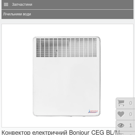
Запчастини
Лічильники води
Коши
0
Відк
0
Пере
1
Конвектор електричний Bonjour CEG BL/M