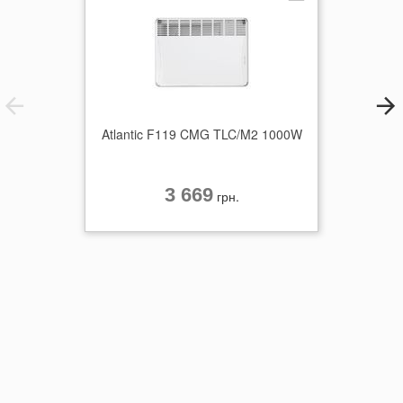
Додатково Ви можете придбати спеціальні опори для
встановлення на підлозі, які дозволять вільно пересувати
конвектор Бонжур з однієї кімнати до іншої. Для більш
комфортної експлуатації конвектор оснащений зовнішнім
регулюванням температури. BONJOUR 500 Вт має клас
захисту від прямого потрапляння бризок IP 24, завдяки чому
конвектор можна встановлювати у ванних кімнатах.
Atlantic F119 CMG TLC/M2 1000W
Гарантія виробника на електричний конвектор BONJOUR
CEG BL-MECA/M (500W) становить 2 роки.
ОСОБЛИВОСТІ ЕЛЕКТРИЧНОГО ОБІГРІВАЧА BONJOUR
3 669
CEG BL-MECA/M 500 ВТ
грн.
Закритий нагрівальний елемент: безпечний, безшумний,
довговічний
Технологія Soft Air забезпечує комфортний мікроклімат у
приміщенні – не сушить повітря, не випалює кисень
Безпечний для дітей – температура зовнішньої панелі не
перевищує 45°С, заокруглені кути
Вбудований захист від перегрівання та подвійна ізоляція (клас
захисту II)
Вбудований датчик падіння гарантує вимкнення конвектора
при падінні
У комплекті є кабель, вилка, надійний кронштейн