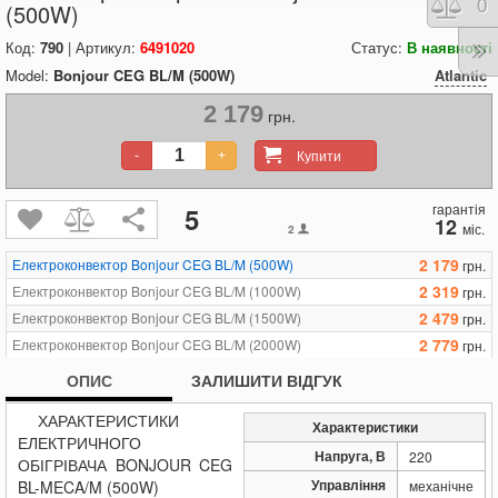
Порі
0
(500W)
Код:
790
| Артикул:
6491020
Статус:
В наявності
Model:
Bonjour CEG BL/M (500W)
Atlantic
2 179
грн.
Купити
-
+
гарантія
5
12
міс.
2
2 179
Електроконвектор Bonjour CEG BL/M (500W)
грн.
2 319
Електроконвектор Bonjour CEG BL/M (1000W)
грн.
2 479
Електроконвектор Bonjour CEG BL/M (1500W)
грн.
2 779
Електроконвектор Bonjour CEG BL/M (2000W)
грн.
3 199
Електроконвектор Bonjour CEG BL/M (2500W)
грн.
ОПИС
ЗАЛИШИТИ ВІДГУК
ХАРАКТЕРИСТИКИ
Характеристики
ЕЛЕКТРИЧНОГО
Напруга, В
220
ОБІГРІВАЧА BONJOUR CEG
Управління
BL-MECA/M (500W)
механічне