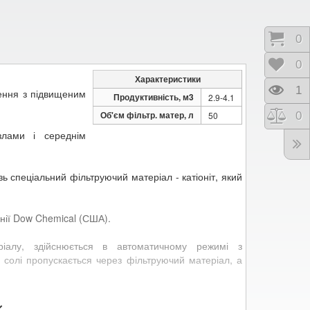
Коши
0
Відк
0
Характеристики
Пере
1
ення з підвищеним
Продуктивність, м3
2.9-4.1
Об'єм фільтр. матер, л
Порі
0
50
злами і середнім
ь спеціальний фільтруючий матеріал - катіоніт, який
ії Dow Chemical (США).
еріалу, здійснюється в автоматичному режимі з
н солі пропускається через фільтруючий матеріал, а