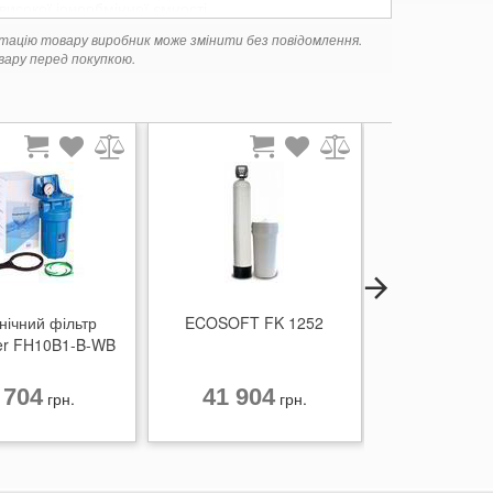
високої іонообмінної ємності
ктацію товару виробник може змінити без повідомлення.
матичну роботу пом'якшувача і визначає частоту
ару перед покупкою.
вача часу доби і пікових навантажень
го пластику та підключений до окремо стоїть баку-
озитного пластику
нічний фільтр
ECOSOFT FK 1252
ECOSOFT FU
ter FH10B1-B-WB
 704
41 904
56 99
грн.
грн.
FT.