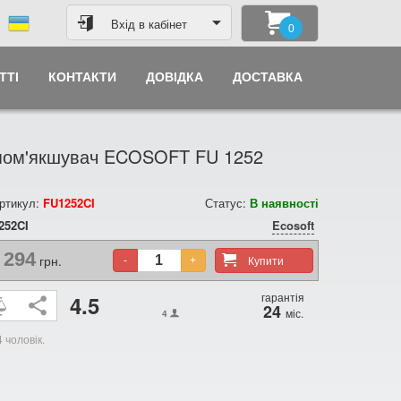
Вхід в кабінет
0
ТТІ
КОНТАКТИ
ДОВІДКА
ДОСТАВКА
 пом'якшувач ECOSOFT FU 1252
ртикул:
FU1252CI
Статус:
В наявності
252CI
Ecosoft
 294
грн.
Купити
-
+
гарантія
4.5
24
міс.
4
4 чоловік.