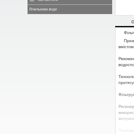
Лічильники води
Філь
Приз
вмістом
Рекоме
водоспо
Техноло
притягує
Фільтру
Регене
викорис
вилучен
Перева