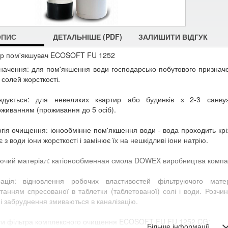
ОПИС
ДЕТАЛЬНІШЕ (PDF)
ЗАЛИШИТИ ВІДГУК
тр пом'якшувач ECOSOFT FU 1252
начення: для пом'якшення води господарсько-побутового признач
 солей жорсткості.
ндується: для невеликих квартир або будинків з 2-3 санву
живанням (проживання до 5 осіб).
гія очищення: іонообмінне пом'якшення води - вода проходить кріз
 з води іони жорсткості і замінює їх на нешкідливі іони натрію.
ючий матеріал: катіонообменная смола DOWEX виробництва компан
рація: відновлення робочих властивостей фільтруючого мат
танням спресованої в таблетки (таблетованої) солі і води. Розчи
і забруднення змиваються в каналізацію.
ги фільтра комплексного очищення ECOSOFT FU FU 1252 CG:
Більше інформації ...