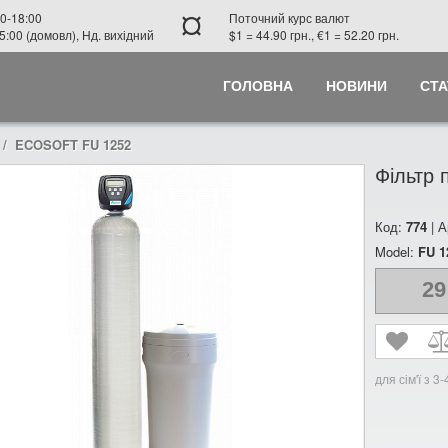
¤
0-18:00
Поточний курс валют
5:00 (домовл), Нд. вихідний
$1 = 44.90 грн., €1 = 52.20 грн.
ГОЛОВНА
НОВИНИ
СТА
ECOSOFT FU 1252
Фільтр
Код:
774
| А
Model:
FU 1
29
для сім'ї з 3-