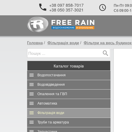
+38 097 858-7017
Пн-Пт 09:0
+38 050 357-3021
Сб 09:00-1
Головна
Фільтрація води
Фільтри на весь будинок
Каталог
товарів
Водопостачання
Водовідведення
Опалення та ГВП
Автоматика
Фільтрація води
Труби та арматура
Запчастини