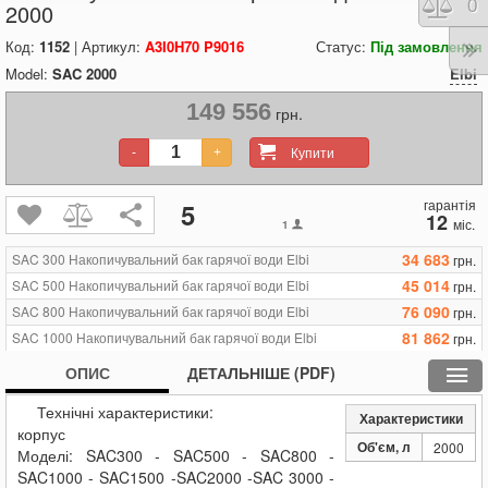
Порі
0
2000
Код:
1152
| Артикул:
A3I0H70 P9016
Статус:
Під замовлення
Model:
SAC 2000
Elbi
149 556
грн.
Купити
-
+
гарантія
5
12
міс.
1
34 683
SAC 300 Накопичувальний бак гарячої води Elbi
грн.
45 014
SAC 500 Накопичувальний бак гарячої води Elbi
грн.
76 090
SAC 800 Накопичувальний бак гарячої води Elbi
грн.
81 862
SAC 1000 Накопичувальний бак гарячої води Elbi
грн.
108 293
SAC 1500 Накопичувальний бак гарячої води Elbi
грн.
ОПИС
ДЕТАЛЬНІШЕ (PDF)
149 556
SAC 2000 Накопичувальний бак гарячої води Elbi
грн.
Технічні характеристики:
186 289
SAC 3000 Накопичувальний бак гарячої води Elbi
грн.
Характеристики
корпус
296 488
SAC 5000 Накопичувальний бак гарячої води Elbi
грн.
Об'єм, л
2000
Моделі: SAC300 - SAC500 - SAC800 -
SAC1000 - SAC1500 -SAC2000 -SAC 3000 -