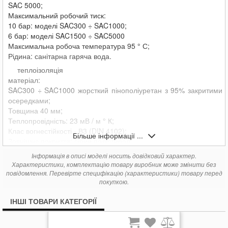
SAC 5000;
Максимальний робочий тиск:
10 бар: моделі SAC300 ÷ SAC1000;
6 бар: моделі SAC1500 ÷ SAC5000
Максимальна робоча температура 95 ° С;
Рідина: санітарна гаряча вода.
теплоізоляція
матеріал:
SAC300 ÷ SAC1000 жорсткий пінополіуретан з 95% закритими
осередками;
Товщина 40 мм;
Теплопровідність: 23 мВ / м ° К;
Клас вогнестійкості - В3 (DIN 4102);
Більше інформації ...
Зовнішнє покриття: сірий полістирол
SAC1500 ÷ SAC5000 сітчастий гнучкий пінополіуретан;
Інформація в описі моделі носить довідковий характер.
Товщина 50 мм;
Характеристики, комплектацію товару виробник може змінити без
Теплопровідність: 39 мВ / м ° К;
повідомлення. Перевірте специфікацію (характеристики) товару перед
Клас вогнестійкості - В3 (DIN 4102);
покупкою.
Зовнішнє покриття: біла синтетика.
ІНШІ ТОВАРИ КАТЕГОРІЇ