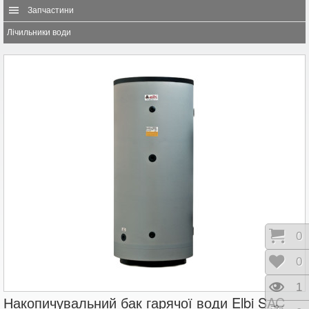
Запчастини
Лічильники води
Коши
0
Відк
0
Пере
1
Накопичувальний бак гарячої води Elbi SAC