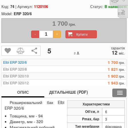
Код:
74
| Артикул:
1120106
Статус:
В наявності
Model:
ERP 320/6
Elbi
1 700
грн.
Купити
-
+
гарантія
5
12
міс.
2
1 700
Elbi ERP 320/6
грн.
1 821
Elbi ERP 320/8
грн.
1 902
Elbi ERP 320/10
грн.
1 943
Elbi ERP 320/12
грн.
2 402
Elbi ERP RET/6
грн.
ОПИС
ДЕТАЛЬНІШЕ (PDF)
Розширювальний бак Elbi
Характеристики
ERP 320/6
Об'єм, л
6
Товщина, мм - 94
Pmax, бар
3
Діаметр, мм - 320
Тип мембрани
фіксована
Максимальний робочий