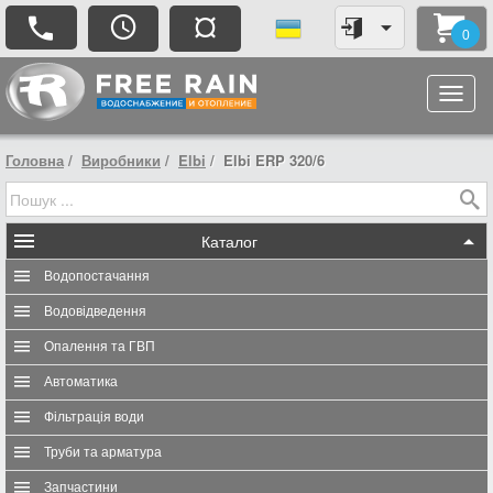
¤
0
Головна
Виробники
Elbi
Elbi ERP 320/6
Каталог
Водопостачання
Водовідведення
Опалення та ГВП
Автоматика
Фільтрація води
Труби та арматура
Запчастини