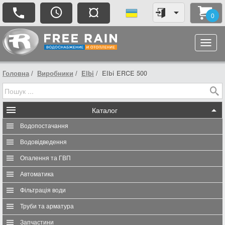
¤
0
Головна
Виробники
Elbi
Elbi ERCE 500
Каталог
Водопостачання
Водовідведення
Опалення та ГВП
Автоматика
Фільтрація води
Труби та арматура
Запчастини