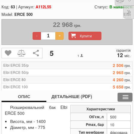
Код:
63
| Артикул:
A112L55
Статус:
В наявності
Model:
ERCE 500
Elbi
22 968
грн.
Купити
-
+
гарантія
5
12
міс.
1
2 506
Elbi ERCE 35/p
грн.
2 965
Elbi ERCE 50/p
грн.
4 260
Elbi ERCE 80
грн.
5 658
Elbi ERCE 100
грн.
7 538
Elbi ERCE 150
грн.
ОПИС
ДЕТАЛЬНІШЕ (PDF)
9 417
Elbi ERCE 200
грн.
Розширювальний бак Elbi
12 695
Elbi ERCE 250
грн.
Характеристики
ERCE 500
13 175
Elbi ERCE 300
грн.
Об'єм, л
500
Висота, мм - 1400
22 968
Elbi ERCE 500
грн.
Pmax, бар
10
Діаметр, мм - 775
Тип мембрани
фіксована