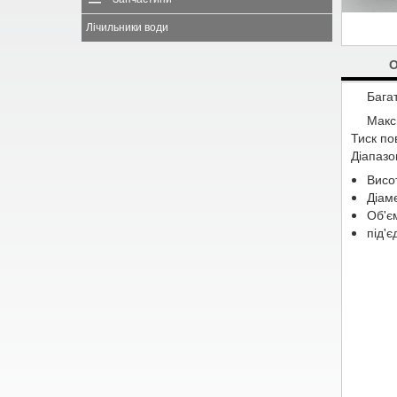
Лічильники води
Бага
Макс
Тиск пов
Діапазо
Висо
Діаме
Об'єм
під'є