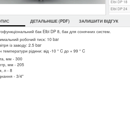
Elbi DP 18
Elbi DP 24
Elbi DP 35
ОПИС
ДЕТАЛЬНІШЕ (PDF)
ЗАЛИШИТИ ВІДГУК
тофункціональний бак Elbi DP 8,
бак для сонячних систем.
имальний робочий тиск: 10 bar
ітря із заводу: 2.5 bar
н температури рідини: від -10 ° C до + 99 ° C
та, мм - 300
тр, мм - 205
, л - 8
днання - 3/4"