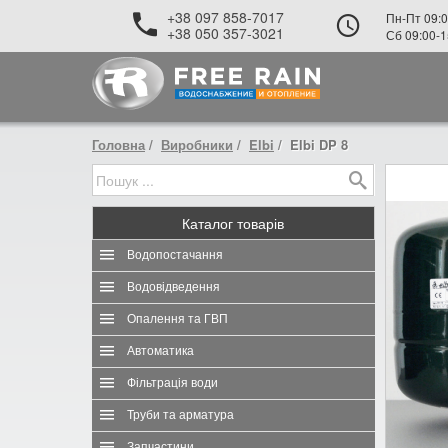
+38 097 858-7017
Пн-Пт 09:0
+38 050 357-3021
Сб 09:00-1
Головна
Виробники
Elbi
Elbi DP 8
Каталог
товарів
Водопостачання
Водовідведення
Опалення та ГВП
Автоматика
Фільтрація води
Труби та арматура
Запчастини