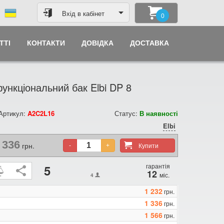
Вхід в кабінет
0
ТТІ
КОНТАКТИ
ДОВІДКА
ДОСТАВКА
ункціональний бак Elbi DP 8
 Артикул:
A2C2L16
Статус:
В наявності
Elbi
 336
грн.
Купити
-
+
гарантія
5
12
міс.
4
1 232
грн.
1 336
грн.
1 566
грн.