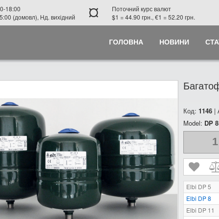
¤
0-18:00
Поточний курс валют
5:00 (домовл), Нд. вихідний
$1 = 44.90 грн., €1 = 52.20 грн.
ГОЛОВНА
НОВИНИ
СТА
Багатоф
Код:
1146
|
Model:
DP 8
1
Elbi DP 5
Elbi DP 8
Elbi DP 11