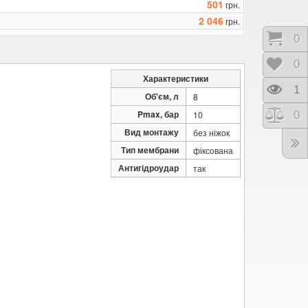
501
грн.
2 046
грн.
3 341
грн.
Коши
0
Відк
0
Характеристики
Пере
1
Об'єм, л
8
Pmax, бар
Порі
0
10
Вид монтажу
без ніжок
Тип мембрани
фіксована
Антигідроудар
так